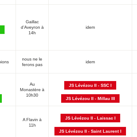
Gaillac
d’Aveyron à
idem
14h
nous ne le
pions
idem
ferons pas
Au
JS Lévézou II - SSC I
Monastère à
10h30
JS Lévézou II - Millau III
JS Lévézou II - Laissac I
A Flavin à
11h
JS Lévézou II - Saint Laurent I