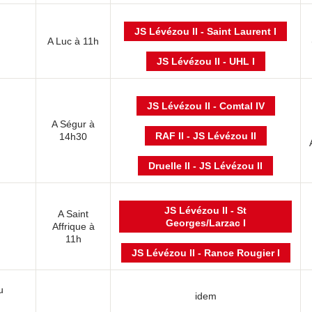
JS Lévézou II - Saint Laurent I
A Luc à 11h
JS Lévézou II - UHL I
JS Lévézou II - Comtal IV
A Ségur à
RAF II - JS Lévézou II
14h30
Druelle II - JS Lévézou II
JS Lévézou II - St
A Saint
Georges/Larzac I
Affrique à
11h
JS Lévézou II - Rance Rougier I
u
idem