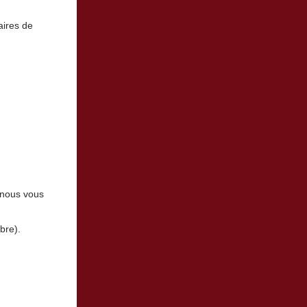
aires de
, nous vous
bre).