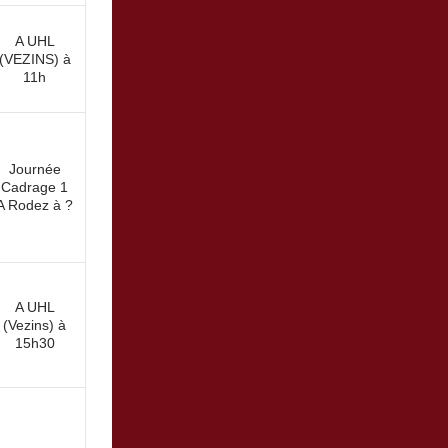
A UHL
(VEZINS) à
11h
Journée
Cadrage 1
A Rodez à ?
A UHL
(Vezins) à
15h30