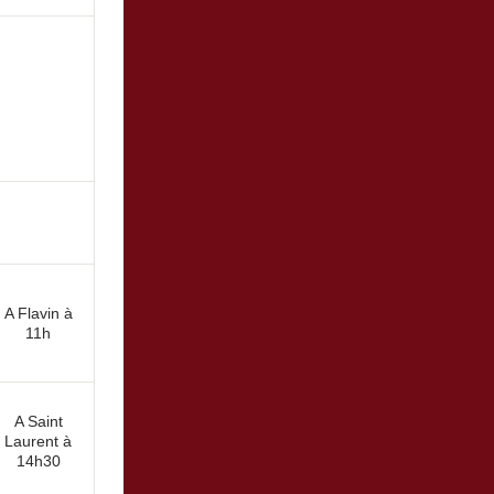
A Flavin à
11h
A Saint
Laurent à
14h30