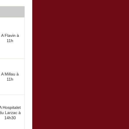
A Flavin à
11h
A Millau à
11h
A Hospitalet
du Larzac à
14h30