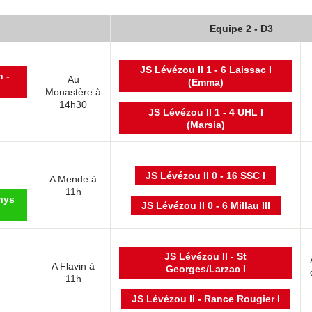
Equipe 2 - D3
JS Lévézou II 1 - 6 Laissac I
n -
Au
(Emma)
Monastère à
14h30
JS Lévézou II 1 - 4 UHL I
(Marsia)
JS Lévézou II 0 - 16 SSC I
A Mende à
11h
thys
JS Lévézou II 0 - 6 Millau III
JS Lévézou II - St
A Flavin à
Georges/Larzac I
11h
JS Lévézou II - Rance Rougier I