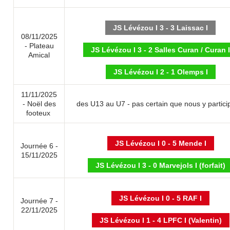
JS Lévézou I 3 - 3 Laissac I
08/11/2025
- Plateau
JS Lévézou I 3 - 2 Salles Curan / Curan l
Amical
JS Lévézou I 2 - 1 Olemps I
11/11/2025
- Noël des
des U13 au U7 - pas certain que nous y partici
footeux
JS Lévézou I 0 - 5 Mende I
Journée 6 -
15/11/2025
JS Lévézou I 3 - 0 Marvejols I (forfait)
JS Lévézou I 0 - 5 RAF I
Journée 7 -
22/11/2025
JS Lévézou I 1 - 4 LPFC I (Valentin)