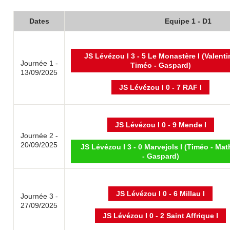
Dates
Equipe 1 - D1
JS Lévézou I 3 - 5 Le Monastère I (Valenti
Journée 1 -
Timéo - Gaspard)
13/09/2025
JS Lévézou I 0 - 7 RAF I
JS Lévézou I 0 - 9 Mende I
Journée 2 -
20/09/2025
JS Lévézou I 3 - 0 Marvejols I (Timéo - Ma
- Gaspard)
JS Lévézou I 0 - 6 Millau I
Journée 3 -
27/09/2025
JS Lévézou I 0 - 2 Saint Affrique I